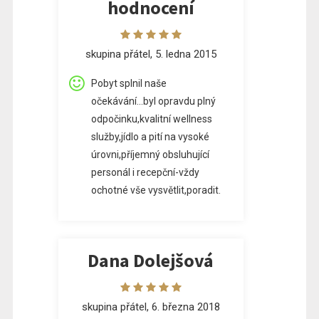
hodnocení
skupina přátel, 5. ledna 2015
Pobyt splnil naše
očekávání...byl opravdu plný
odpočinku,kvalitní wellness
služby,jídlo a pití na vysoké
úrovni,příjemný obsluhující
personál i recepční-vždy
ochotné vše vysvětlit,poradit.
Dana Dolejšová
skupina přátel, 6. března 2018