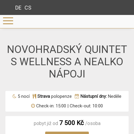
DE
CS
NOVOHRADSKÝ QUINTET
S WELLNESS A NEALKO
NÁPOJI
5 nocí
Strava
polopenze
Nástupní dny:
Neděle
Check-in:
15:00 |
Check-out:
10:00
7 500 Kč
pobyt již od
/osoba