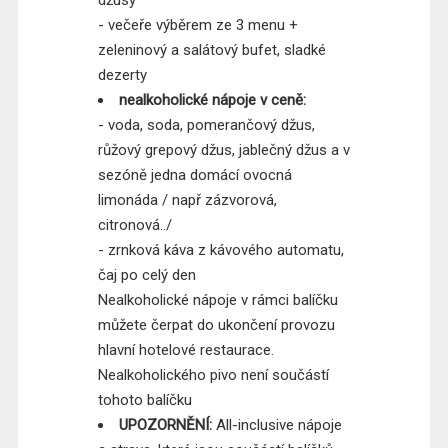
džusy
- večeře výběrem ze 3 menu +
zeleninový a salátový bufet, sladké
dezerty
nealkoholické nápoje v ceně:
- voda, soda, pomerančový džus,
růžový grepový džus, jablečný džus a v
sezóně jedna domácí ovocná
limonáda / např zázvorová,
citronová../
- zrnková káva z kávového automatu,
čaj po celý den
Nealkoholické nápoje v rámci balíčku
můžete čerpat do ukončení provozu
hlavní hotelové restaurace.
Nealkoholického pivo není součástí
tohoto balíčku
UPOZORNĚNÍ:
All-inclusive nápoje