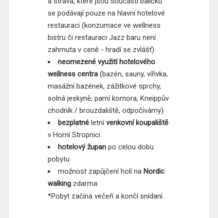
a strava, které jsou součástí balíčků
se podávají pouze na hlavní hotelové
restauraci (konzumace ve wellness
bistru či restauraci Jazz baru není
zahrnuta v ceně - hradí se zvlášť)
neomezené využití hotelového
wellness centra
(bazén, sauny, vířivka,
masážní bazének, zážitkové sprchy,
solná jeskyně, parní komora, Kneippův
chodník / brouzdaliště, odpočívárny)
bezplatné
letní
venkovní koupaliště
v Horní Stropnici
hotelový župan
po celou dobu
pobytu
možnost zapůjčení holí na
Nordic
walking
zdarma
*Pobyt začíná večeří a končí snídaní.