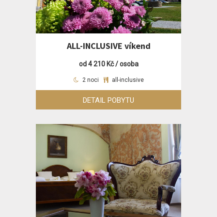
ALL-INCLUSIVE víkend
od 4 210 Kč / osoba
2 noci
all-inclusive
DETAIL POBYTU