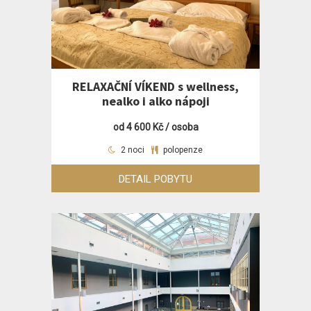
RELAXAČNÍ VÍKEND s wellness,
nealko i alko nápoji
od 4 600 Kč / osoba
2 noci
polopenze
DETAIL POBYTU