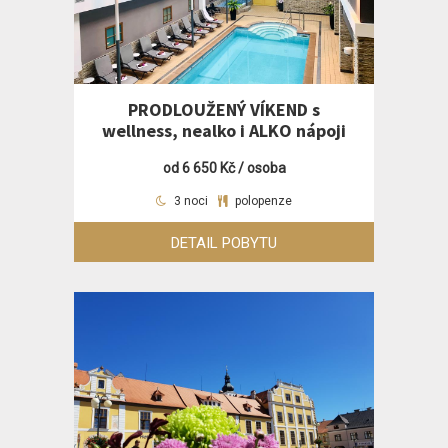
PRODLOUŽENÝ VÍKEND s
wellness, nealko i ALKO nápoji
od 6 650 Kč / osoba
3 noci
polopenze
DETAIL POBYTU