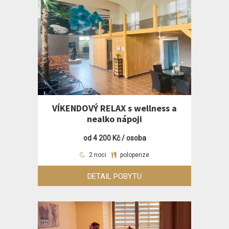
VÍKENDOVÝ RELAX s wellness a
nealko nápoji
od 4 200 Kč / osoba
2 noci
polopenze
DETAIL POBYTU