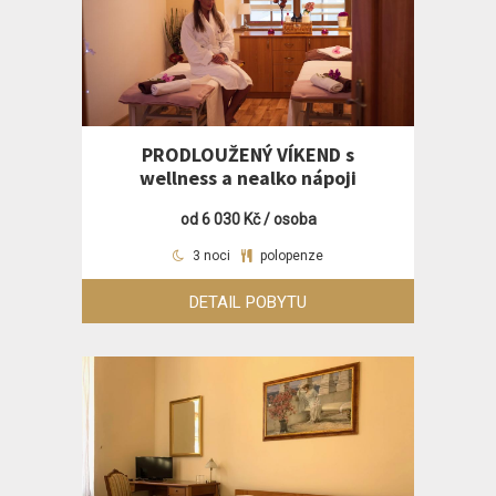
PRODLOUŽENÝ VÍKEND s
wellness a nealko nápoji
od 6 030 Kč / osoba
3 noci
polopenze
DETAIL POBYTU