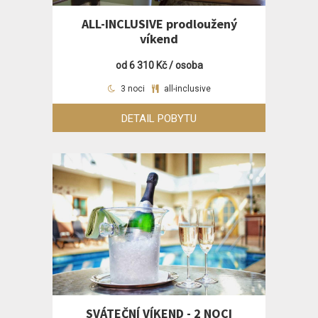
ALL-INCLUSIVE prodloužený
víkend
od 6 310 Kč / osoba
3 noci
all-inclusive
DETAIL POBYTU
SVÁTEČNÍ VÍKEND - 2 NOCI