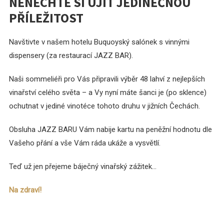
NENECHTE SI UJÍT JEDINEČNOU
PŘÍLEŽITOST
Navštivte v našem hotelu Buquoyský salónek s vinnými
dispensery (za restaurací JAZZ BAR).
Naši sommeliéři pro Vás připravili výběr 48 lahví z nejlepších
vinařství celého světa – a Vy nyní máte šanci je (po sklence)
ochutnat v jediné vinotéce tohoto druhu v jižních Čechách.
Obsluha JAZZ BARU Vám nabije kartu na peněžní hodnotu dle
Vašeho přání a vše Vám ráda ukáže a vysvětlí.
Teď už jen přejeme báječný vinařský zážitek...
Na zdraví!